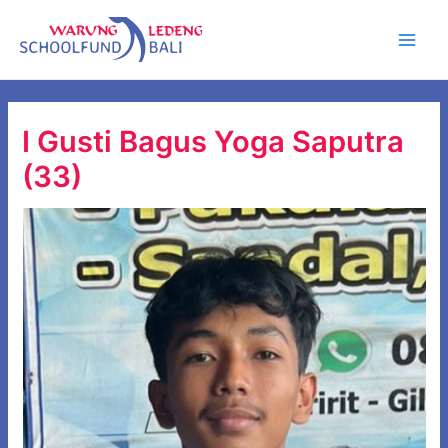
Ga
Main
naar
Men
de
inhoud
I Gusti Bagus Yoga Saputra
(33)