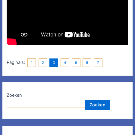
Pagina's:
1
2
3
4
5
6
7
Zoeken
Zoeken