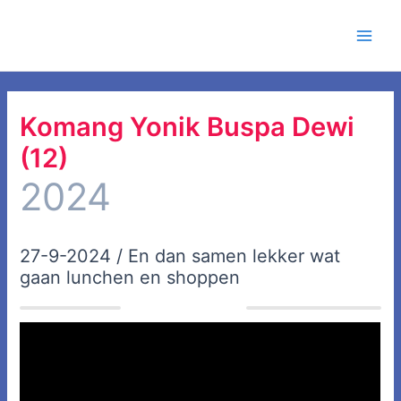
Ga
Facebook
Instagram
YouTube
Google
WhatsApp
Main
naar
Men
de
inhoud
Komang Yonik Buspa Dewi
(12)
2024
27-9-2024 / En dan samen lekker wat
gaan lunchen en shoppen