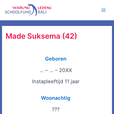
Ga
Main
naar
Men
de
inhoud
Made Suksema (42)
Geboren
… – … – 20XX
Instapleeftijd 11 jaar
Woonachtig
???