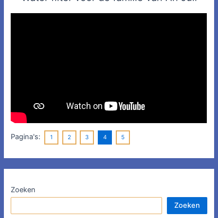
Pagina's:
1
2
3
4
5
Zoeken
Zoeken