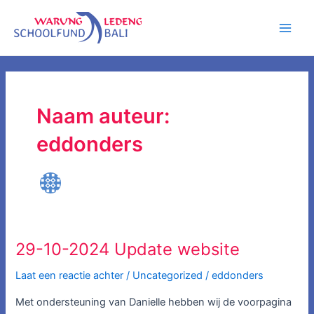
Ga
Main
naar
Men
de
inhoud
Naam auteur:
eddonders
29-10-2024 Update website
29-
10-
Laat een reactie achter
/
Uncategorized
/
eddonders
2024
Update
Met ondersteuning van Danielle hebben wij de voorpagina